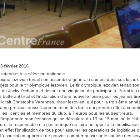
23
février 2016
 attendus à la sélection nationale
mpique lezovien tenait son assemblée générale samedi dans ses locaux
rojets pour le tir olympique lezovien. Le tir olympique lezovien tenait
 de Jacky Dichamp et devant une vingtaine de participants. Parmi les 
e butte antibruit et l'installation d'une nouvelle fosse pour les jeunes 
 félicitait Christophe Varennes, tireur lezovien, qui pour la troisième a
amp précisait aussi l'augmentation des tarifs qui prendra effet à compte
 les licenciés et membres du club, à 7 euros pour les autres tireurs.
l'importante manifestation qui se déroulera du 13 au 15 mai, où le club 
eurs, le responsable n'a pas manqué de faire un appel à la mobilisatio
en effet l'implication de tous pour assurer les opérations de logistique
 L'association apprécie de pouvoir compter aussi sur le soutien des ser