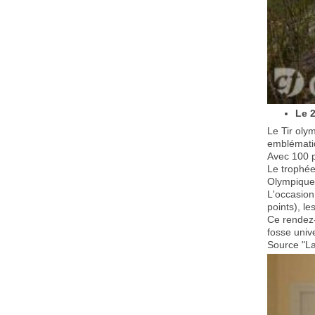
Le 
Le Tir oly
emblématiq
Avec 100 p
Le trophée 
Olympique 
L'occasion
points), le
Ce rendez-
fosse univ
Source "L