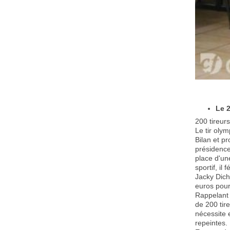
Le 
200 tireurs
Le tir oly
Bilan et p
présidence
place d'un
sportif, il
Jacky Dich
euros pour
Rappelant 
de 200 tir
nécessite 
repeintes.