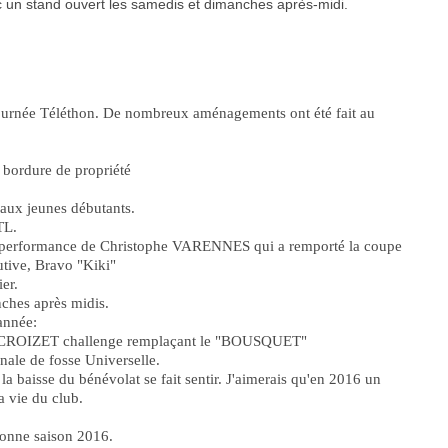
c un stand ouvert les samedis et dimanches après-midi.
journée Téléthon. De nombreux aménagements ont été fait au
 bordure de propriété
 aux jeunes débutants.
TL.
nne performance de Christophe VARENNES qui a remporté la coupe
utive, Bravo "Kiki"
er.
nches après midis.
année:
ri CROIZET challenge remplaçant le "BOUSQUET"
onale de fosse Universelle.
 baisse du bénévolat se fait sentir. J'aimerais qu'en 2016 un
la vie du club.
 bonne saison 2016.