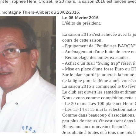
nt le Trophée Henri Croizet, le 20 mars, la saison 2016 est lancée ave
a montagne Thiers-Ambert du 23/02/2016.
Le 06 février 2016
L'édito du président.
La saison 2015 s'est achevée avec la 
cours de cette saison.
- Equipement de "Poulleuses BARON"
- Aménagement d'une butte de terre en
- Remodelage des buttes existantes.
- Achat d'un fusil "Swing trap" réservé
- Mise en place d'une fosse Euro ou D
Sur le plan sportif je noterais la bo
de la ligue pour la 3ème année conséc
La saison 2016 a commencé le 06 févri
Le club est ouvert les samedis et dima
Nous avons comme compétition cette 
- Le 20 mars "Les 100 plateaux Hen
- Les 13-14 et 15 mai la sélection nati
Comme dans beaucoup d'associations, la
peu plus de tireurs s'investissent dans 
Bienvenue aux nouveaux licenciés.
Je souhaite à toutes et à tous une très