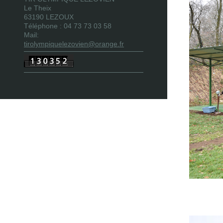
Le Theix
63190 LEZOUX
Téléphone : 04 73 73 03 58
Mail:
tirolympiquelezovien@orange.fr