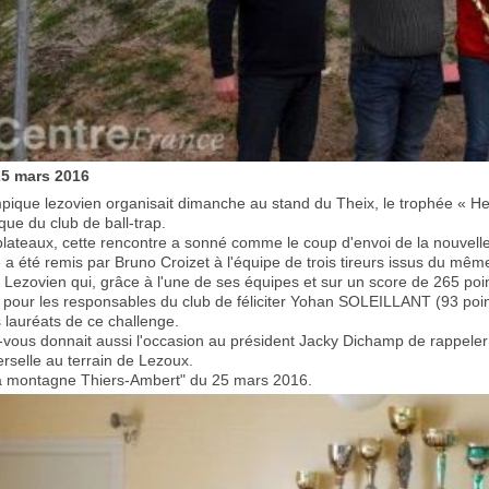
25 mars
2016
mpique lezovien organisait dimanche au stand du Theix, le trophée « H
ue du club de ball-trap.
lateaux, cette rencontre a sonné comme le coup d'envoi de la nouvelle s
a été remis par Bruno Croizet à l'équipe de trois tireurs issus du même c
Lezovien qui, grâce à l'une de ses équipes et sur un score de 265 poi
 pour les responsables du club de féliciter Yohan SOLEILLANT (93 p
s lauréats de ce challenge.
vous donnait aussi l'occasion au président Jacky Dichamp de rappeler 
erselle au terrain de Lezoux.
a montagne Thiers-Ambert" du 25 mars 2016.