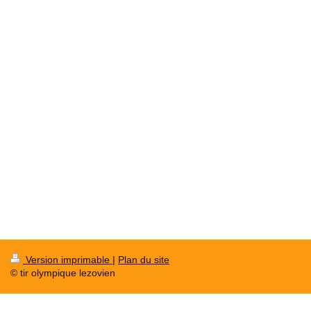
Version imprimable
|
Plan du site
© tir olympique lezovien